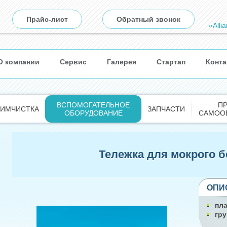
Прайс-лист
Обратный звонок
«Alli
О компании
Сервис
Галерея
Стартап
Конта
ВСПОМОГАТЕЛЬНОЕ
П
ХИМЧИСТКА
ЗАПЧАСТИ
ОБОРУДОВАНИЕ
САМОО
Тележка для мокрого б
ОПИ
пл
гру